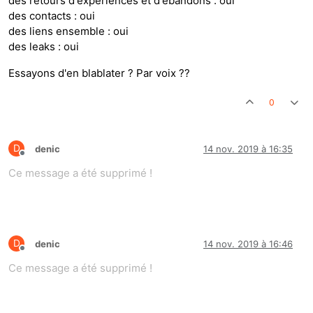
des retours d'expériences et d'ébandons : oui
des contacts : oui
des liens ensemble : oui
des leaks : oui
Essayons d'en blablater ? Par voix ??
0
D
denic
14 nov. 2019 à 16:35
Hors-ligne
Ce message a été supprimé !
D
denic
14 nov. 2019 à 16:46
Hors-ligne
Ce message a été supprimé !