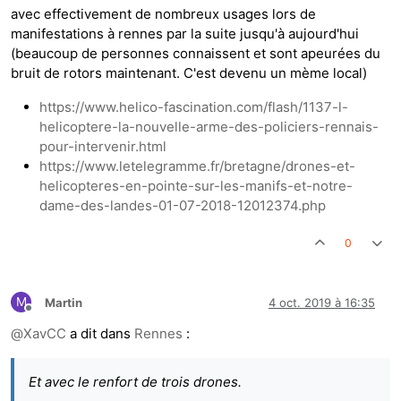
avec effectivement de nombreux usages lors de
manifestations à rennes par la suite jusqu'à aujourd'hui
(beaucoup de personnes connaissent et sont apeurées du
bruit de rotors maintenant. C'est devenu un mème local)
https://www.helico-fascination.com/flash/1137-l-
helicoptere-la-nouvelle-arme-des-policiers-rennais-
pour-intervenir.html
https://www.letelegramme.fr/bretagne/drones-et-
helicopteres-en-pointe-sur-les-manifs-et-notre-
dame-des-landes-01-07-2018-12012374.php
0
M
Martin
4 oct. 2019 à 16:35
Hors-ligne
@
XavCC
a dit dans
Rennes
:
Et avec le renfort de trois drones.