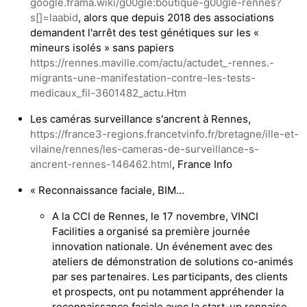
google.frama.wiki/g00gle:boutique-g00gle-rennes?
s[]=laabid
, alors que depuis 2018 des associations
demandent l'arrêt des test génétiques sur les «
mineurs isolés » sans papiers
https://rennes.maville.com/actu/actudet_-rennes.-
migrants-une-manifestation-contre-les-tests-
medicaux_fil-3601482_actu.Htm
Les caméras surveillance s'ancrent à Rennes,
https://france3-regions.francetvinfo.fr/bretagne/ille-et-
vilaine/rennes/les-cameras-de-surveillance-s-
ancrent-rennes-146462.html
, France Info
« Reconnaissance faciale, BIM…
A la CCI de Rennes, le 17 novembre, VINCI
Facilities a organisé sa première journée
innovation nationale. Un événement avec des
ateliers de démonstration de solutions co-animés
par ses partenaires. Les participants, des clients
et prospects, ont pu notamment appréhender la
reconnaissance faciale avec la start-up rennaise