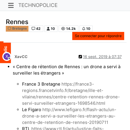
TECHNOPOLICE
Rennes
42
10
14.2k
10
Bretagne
Se connecter pour répondre
X
XavCC
16 sept. 2019 à 07:37
Hors-ligne
« Centre de rétention de Rennes : un drone a servi à
surveiller les étrangers »
France 3 Bretagne
https://france3-
regions.francetvinfo.fr/bretagne/ille-et-
vilaine/rennes/centre-retention-rennes-drone-
servi-surveiller-etrangers-1698546.html
Le Figaro
http://www.lefigaro.fr/flash-actu/un-
drone-a-servi-a-surveiller-les-etrangers-au-
centre-de-retention-de-rennes-20190711
RTL
https://www.rtl.fr/actu/justice-faits-