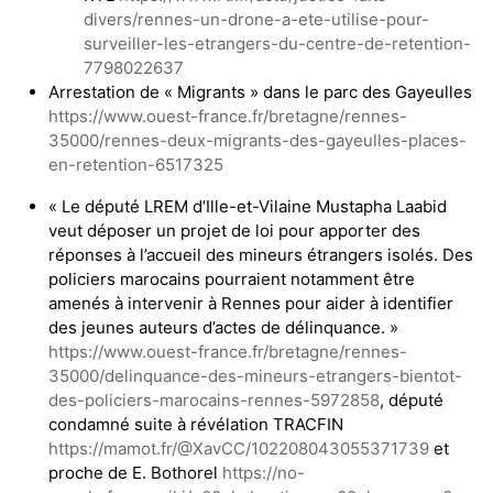
divers/rennes-un-drone-a-ete-utilise-pour-
surveiller-les-etrangers-du-centre-de-retention-
7798022637
Arrestation de « Migrants » dans le parc des Gayeulles
https://www.ouest-france.fr/bretagne/rennes-
35000/rennes-deux-migrants-des-gayeulles-places-
en-retention-6517325
« Le député LREM d’Ille-et-Vilaine Mustapha Laabid
veut déposer un projet de loi pour apporter des
réponses à l’accueil des mineurs étrangers isolés. Des
policiers marocains pourraient notamment être
amenés à intervenir à Rennes pour aider à identifier
des jeunes auteurs d’actes de délinquance. »
https://www.ouest-france.fr/bretagne/rennes-
35000/delinquance-des-mineurs-etrangers-bientot-
des-policiers-marocains-rennes-5972858
, député
condamné suite à révélation TRACFIN
https://mamot.fr/@XavCC/102208043055371739
et
proche de E. Bothorel
https://no-