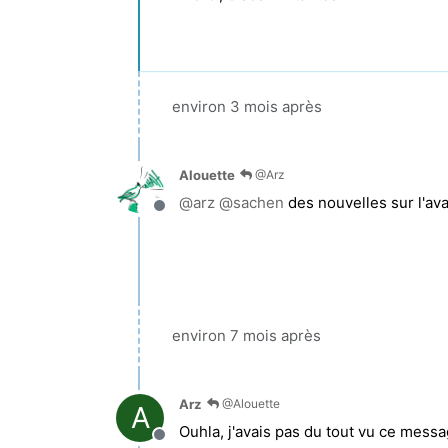
environ 3 mois après
Alouette
@Arz
@
arz
@
sachen
des nouvelles sur l'av
Hors-ligne
environ 7 mois après
Arz
@Alouette
A
Ouhla, j'avais pas du tout vu ce mess
Hors-ligne