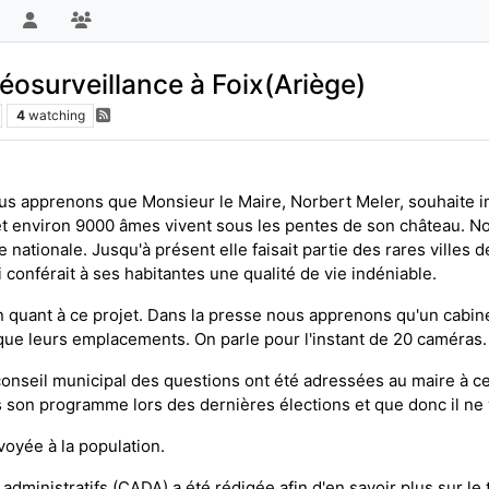
idéosurveillance à Foix(Ariège)
4
watching
us apprenons que Monsieur le Maire, Norbert Meler, souhaite in
et environ 9000 âmes vivent sous les pentes de son château. N
 nationale. Jusqu'à présent elle faisait partie des rares villes 
 conférait à ses habitantes une qualité de vie indéniable.
 quant à ce projet. Dans la presse nous apprenons qu'un cabine
ue leurs emplacements. On parle pour l'instant de 20 caméras.
nseil municipal des questions ont été adressées au maire à ce
s son programme lors des dernières élections et que donc il ne vo
oyée à la population.
ministratifs (CADA) a été rédigée afin d'en savoir plus sur le