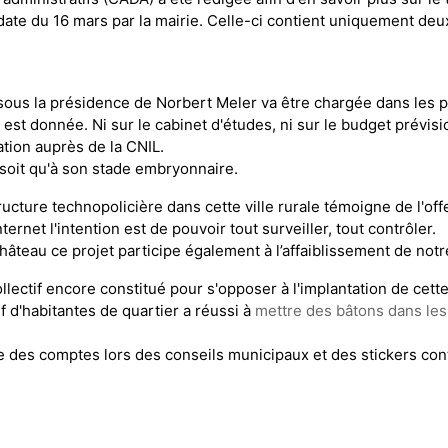
ate du 16 mars par la mairie. Celle-ci contient uniquement deux
l sous la présidence de Norbert Meler va être chargée dans les 
est donnée. Ni sur le cabinet d'études, ni sur le budget prévis
ation auprès de la CNIL.
n soit qu'à son stade embryonnaire.
tructure technopolicière dans cette ville rurale témoigne de l'of
ternet l'intention est de pouvoir tout surveiller, tout contrôler.
teau ce projet participe également à l’affaiblissement de notre
ollectif encore constitué pour s'opposer à l'implantation de cett
f d'habitantes de quartier a réussi à
mettre des bâtons dans les 
re des comptes lors des conseils municipaux et des stickers cont