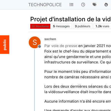
TECHNOPOLICE
Projet d'installation de la v
5
messages
3
publieurs
1.2k
vues
Occitanie
sachen
S
Par voie de presse
en janvier 2021 no
Hors-ligne
Foix est le chef-lieu du département 
ainsi qu'une gendarmerie et une police
infrastructures de surveillance. Ce qui
Pour le moment très peu d'information
nombre de caméras nécessaire ainsi q
Lors des deux dernières séances du co
la vidéosurveillance était inscrite dan
Aucune information n'a été encore env
Une demande d'accès aux documents ad