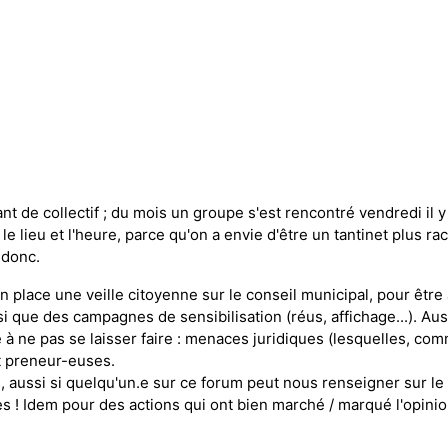
lant de collectif ; du mois un groupe s'est rencontré vendredi i
 le lieu et l'heure, parce qu'on a envie d'être un tantinet plus ra
 donc.
place une veille citoyenne sur le conseil municipal, pour être 
i que des campagnes de sensibilisation (réus, affichage...). Au
 à ne pas se laisser faire : menaces juridiques (lesquelles, comm
st preneur-euses.
ussi si quelqu'un.e sur ce forum peut nous renseigner sur le ca
es ! Idem pour des actions qui ont bien marché / marqué l'opini