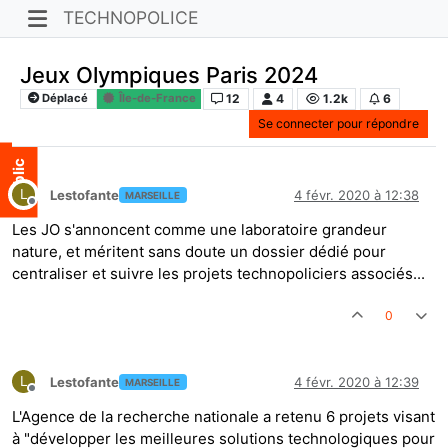
TECHNOPOLICE
Jeux Olympiques Paris 2024
12
4
1.2k
6
Déplacé
Île-de-France
Se connecter pour répondre
L
Lestofante
4 févr. 2020 à 12:38
MARSEILLE
Hors-ligne
Les JO s'annoncent comme une laboratoire grandeur
nature, et méritent sans doute un dossier dédié pour
centraliser et suivre les projets technopoliciers associés...
0
L
Lestofante
4 févr. 2020 à 12:39
MARSEILLE
Hors-ligne
L'Agence de la recherche nationale a retenu 6 projets visant
à "développer les meilleures solutions technologiques pour