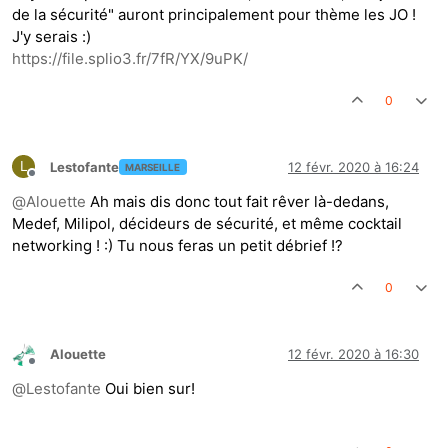
de la sécurité" auront principalement pour thème les JO !
J'y serais :)
https://file.splio3.fr/7fR/YX/9uPK/
0
L
Lestofante
12 févr. 2020 à 16:24
MARSEILLE
Hors-ligne
@
Alouette
Ah mais dis donc tout fait rêver là-dedans,
Medef, Milipol, décideurs de sécurité, et même cocktail
networking ! :) Tu nous feras un petit débrief !?
0
Alouette
12 févr. 2020 à 16:30
Hors-ligne
@
Lestofante
Oui bien sur!