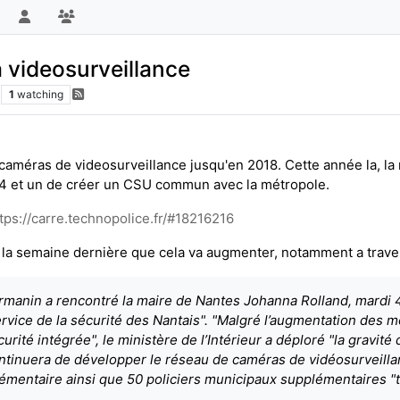
a videosurveillance
1
watching
e caméras de videosurveillance jusqu'en 2018. Cette année la, l
 104 et un de créer un CSU commun avec la métropole.
tps://carre.technopolice.fr/#18216216
ris la semaine dernière que cela va augmenter, notamment a trave
Darmanin a rencontré la maire de Nantes Johanna Rolland, mardi
vice de la sécurité des Nantais". "Malgré l’augmentation des m
rité intégrée", le ministère de l’Intérieur a déploré "la gravité d
ontinuera de développer le réseau de caméras de vidéosurveillan
lémentaire ainsi que 50 policiers municipaux supplémentaires "tr