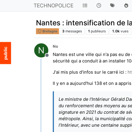
TECHNOPOLICE
Nantes : intensification de l
3
messages
1
publieurs
1.0k
vues
Bretagne
No
N
Nantes est une ville qui n'a pas eu d
Hors-ligne
sécurité qui a conduit à an installer
J'ai mis plus d'infos sur le carré ici :
ht
Il y en a aujourd'hui 138 et on a app
Le ministre de l'Intérieur Gérald 
du renforcement des moyens au ser
signature en 2021 du contrat de sécu
métropole. Ainsi, la municipalité c
l’Intérieur, avec une centaine supp