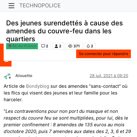
TECHNOPOLICE
Des jeunes surendettés à cause des
amendes du couvre-feu dans les
quartiers
2
2
371
2
Île-de-France
Se connecter pour répondre
Alouette
28 juil. 2021 à 09:20
Hors-ligne
Article de
Bondyblog
sur des amendes "sans-contact" où
les flics qui visent des jeunes et leur famille pour les
harceler.
"
Les contraventions pour non port du masque et non
respect du couvre feu se sont multipliées, pour lui, dès le
premier confinement : 8 amendes de 135 euros au mois
d’octobre 2020, puis 7 amendes aux dates des 2, 3, 6 et 29