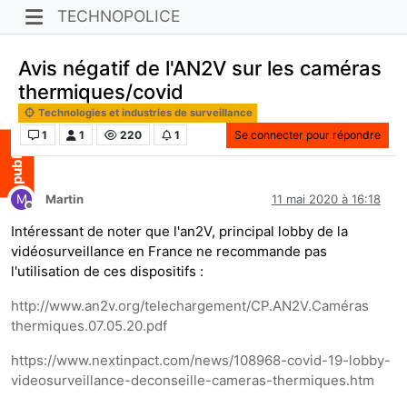
TECHNOPOLICE
Avis négatif de l'AN2V sur les caméras
thermiques/covid
Technologies et industries de surveillance
1
1
220
1
Se connecter pour répondre
M
Martin
11 mai 2020 à 16:18
Hors-ligne
Intéressant de noter que l'an2V, principal lobby de la
vidéosurveillance en France ne recommande pas
l'utilisation de ces dispositifs :
http://www.an2v.org/telechargement/CP.AN2V.Caméras
thermiques.07.05.20.pdf
https://www.nextinpact.com/news/108968-covid-19-lobby-
videosurveillance-deconseille-cameras-thermiques.htm