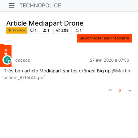
TECHNOPOLICE
Article Mediapart Drone
1
1
208
1
France
Se connecter pour répondre
C
cccccc
27 avr. 2020 à 07:56
Hors-ligne
Très bon article Mediapart sur les drônes! Big up
@
Martin
!
article_876445.pdf
0