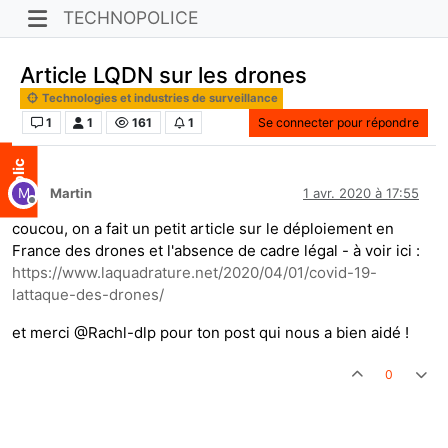
TECHNOPOLICE
Article LQDN sur les drones
Technologies et industries de surveillance
1
1
161
1
Se connecter pour répondre
M
Martin
1 avr. 2020 à 17:55
Hors-ligne
coucou, on a fait un petit article sur le déploiement en
France des drones et l'absence de cadre légal - à voir ici :
https://www.laquadrature.net/2020/04/01/covid-19-
lattaque-des-drones/
et merci @Rachl-dlp pour ton post qui nous a bien aidé !
0