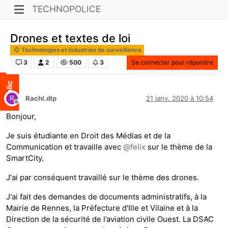
TECHNOPOLICE
Drones et textes de loi
Technologies et industries de surveillance
3
2
500
3
Se connecter pour répondre
R
Rachl.dlp
21 janv. 2020 à 10:54
Hors-ligne
Bonjour,
Je suis étudiante en Droit des Médias et de la
Communication et travaille avec
@
felix
sur le thème de la
SmartCity.
J'ai par conséquent travaillé sur le thème des drones.
J'ai fait des demandes de documents administratifs, à la
Mairie de Rennes, la Préfecture d'Ille et Vilaine et à la
Direction de la sécurité de l’aviation civile Ouest. La DSAC