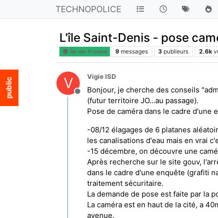
TECHNOPOLICE
L'île Saint-Denis - pose cam
9
messages
3
publieurs
2.6k
v
Île-de-France
Vigie ISD
V
Bonjour, je cherche des conseils "admin
Hors-ligne
(futur territoire JO...au passage).
Pose de caméra dans le cadre d'une enq
-08/12 élagages de 6 platanes aléatoir
les canalisations d'eau mais en vrai c
-15 décembre, on découvre une caméra
Après recherche sur le site gouv, l'ar
dans le cadre d'une enquête (grafiti n
traitement sécuritaire.
La demande de pose est faite par la p
La caméra est en haut de la cité, a 4
avenue.