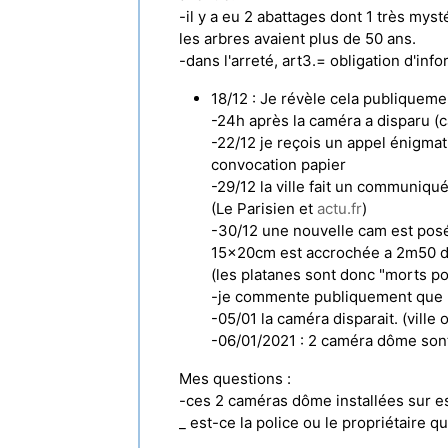
-il y a eu 2 abattages dont 1 très mys
les arbres avaient plus de 50 ans.
-dans l'arreté, art3.= obligation d'inf
18/12 : Je révèle cela publiqueme
-24h après la caméra a disparu (ca
-22/12 je reçois un appel énigmat
convocation papier
-29/12 la ville fait un communiqu
(Le Parisien et
actu.fr
)
-30/12 une nouvelle cam est posée
15x20cm est accrochée a 2m50 de h
(les platanes sont donc "morts po
-je commente publiquement que l'af
-05/01 la caméra disparait. (ville o
-06/01/2021 : 2 caméra dôme sont i
Mes questions :
-ces 2 caméras dôme installées sur esp
_ est-ce la police ou le propriétaire qu