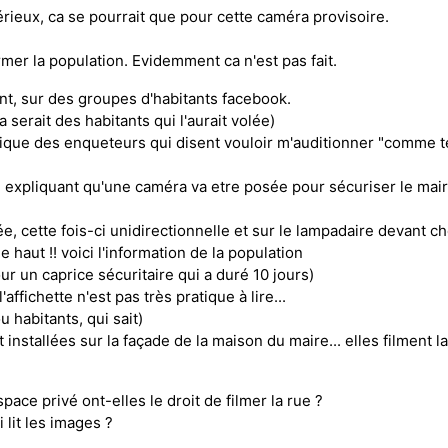
térieux, ca se pourrait que pour cette caméra provisoire.
ormer la population. Evidemment ca n'est pas fait.
nt, sur des groupes d'habitants facebook.
 serait des habitants qui l'aurait volée)
ique des enqueteurs qui disent vouloir m'auditionner "comme té
é expliquant qu'une caméra va etre posée pour sécuriser le mai
, cette fois-ci unidirectionnelle et sur le lampadaire devant ch
aut !! voici l'information de la population
ur un caprice sécuritaire qui a duré 10 jours)
fichette n'est pas très pratique à lire...
u habitants, qui sait)
nstallées sur la façade de la maison du maire... elles filment la
ace privé ont-elles le droit de filmer la rue ?
i lit les images ?