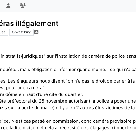
éras illégalement
ues
3
watching
istratifs/juridiques" sur l'installation de caméra de police sans 
uête... mais obligation d'informer quand même... ce qui n'a pas
es. Les élagueurs nous disent "on n'a pas le droit de parler à la
'est pour une caméra"
 dôme en haut d'une cité du quartier.
rêté préfectoral du 25 novembre autorisant la police a poser un
azis sur la porte du maire) / il y a eu 2 autres élus victimes de
olice. N'est pas passé en commission, donc caméra provisoire p
0m de ladite maison et cela a nécessité des élagages n'import