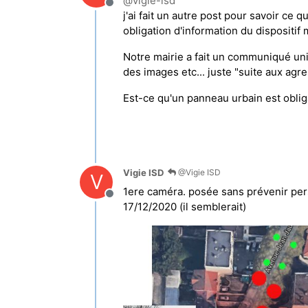
@
vigie-isd
Hors-ligne
j'ai fait un autre post pour savoir ce q
obligation d'information du dispositif 
Notre mairie a fait un communiqué uni
des images etc... juste "suite aux agr
Est-ce qu'un panneau urbain est obliga
Vigie ISD
@Vigie ISD
V
1ere caméra. posée sans prévenir pers
Hors-ligne
17/12/2020 (il semblerait)