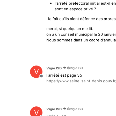
l'arrété préfectoral initial est-il
sont en espace privé ?
-le fait qu'ils aient défoncé des arbr
merci, si quelqu'un me lit.
on a un conseil municipal le 20 janvier
Nous sommes dans un cadre d'annulatio
Vigie ISD
@Vigie ISD
V
l'arrêté est page 35
Hors-ligne
https://www.seine-saint-denis.gouv.
Vigie ISD
@Vigie ISD
V