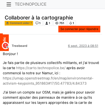
TECHNOPOLICE
Collaborer à la cartographie
1
1
751
1
Comment aider ?
Se connecter pour répondre
T
Treebeard
6 sept. 2023 à 08:51
Hors-ligne
Bonjour !
Je fais partie de plusieurs collectifs militants, et j'ai trouvé
la carte
https://carto.technopolice.be/
après avoir
commencé la notre sur Namur, ici :
https://umap.openstreetmap.fr/en/map/environmental-
activism-keypoints_951863#17/50.47783/4.84373
J'ai bien un compte sur OSM, mais je galère pour savoir
comment ajouter des panneaux de manière à ce qu'ils
apparaissent sur les layers appropriées de la carte de