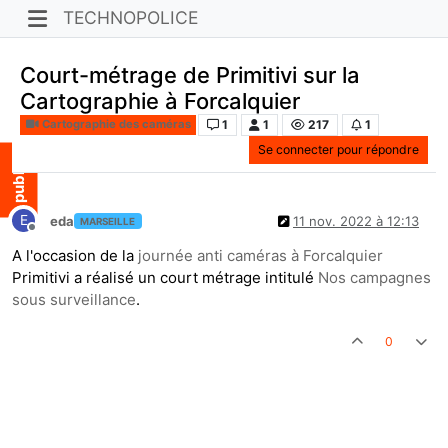
TECHNOPOLICE
Court-métrage de Primitivi sur la
Cartographie à Forcalquier
1
1
217
1
Cartographie des caméras
Se connecter pour répondre
E
eda
11 nov. 2022 à 12:13
MARSEILLE
Hors-ligne
A l'occasion de la
journée anti caméras à Forcalquier
Primitivi a réalisé un court métrage intitulé
Nos campagnes
sous surveillance
.
0