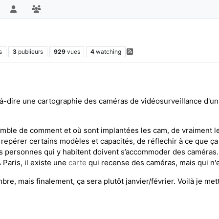
s
3
publieurs
929
vues
4
watching
-à-dire une cartographie des caméras de vidéosurveillance d'un q
mble de comment et où sont implantées les cam, de vraiment les v
repérer certains modèles et capacités, de réflechir à ce que ça
s personnes qui y habitent doivent s’accommoder des caméras... 
 Paris, il existe une
carte
qui recense des caméras, mais qui n'
e, mais finalement, ça sera plutôt janvier/février. Voilà je mettr