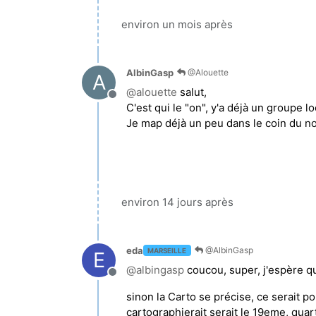
environ un mois après
AlbinGasp
@Alouette
A
@
alouette
salut,
Hors-ligne
C'est qui le "on", y'a déjà un groupe lo
Je map déjà un peu dans le coin du no
environ 14 jours après
eda
@AlbinGasp
MARSEILLE
E
@
albingasp
coucou, super, j'espère qu
Hors-ligne
sinon la Carto se précise, ce serait p
cartographierait serait le 19eme, quar