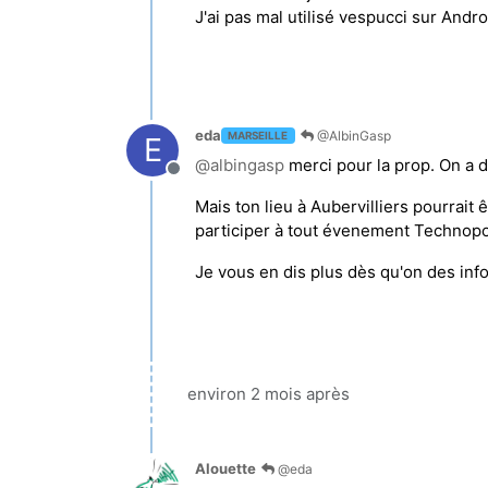
J'ai pas mal utilisé vespucci sur Andro
eda
@AlbinGasp
MARSEILLE
E
@
albingasp
merci pour la prop. On a dé
Hors-ligne
Mais ton lieu à Aubervilliers pourrai
participer à tout évenement Technopoli
Je vous en dis plus dès qu'on des infos
environ 2 mois après
Alouette
@eda