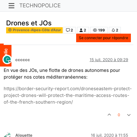
TECHNOPOLICE
Drones et JOs
2
2
199
2
Provence-Alpes-Côte d'Azur
Se connecter pour répondre
C
cccccc
15 juil. 2020 à 09:29
Hors-ligne
En vue des JOs, une flotte de drones autonomes pour
protéger nos cotes méditerranéennes:
https://border-security-report.com/droneseastem-protect-
project-drones-will-protect-the-maritime-access-routes-
of-the-french-southern-region/
0
Alouette
16 juil. 2020 à 11:55