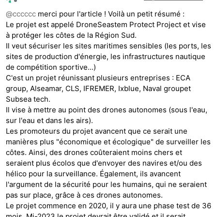
Hors-ligne
@
cccccc
merci pour l'article ! Voilà un petit résumé :
Le projet est appelé DroneSeastem Protect Project et vise
à protéger les côtes de la Région Sud.
Il veut sécuriser les sites maritimes sensibles (les ports, les
sites de production d'énergie, les infrastructures nautique
de compétition sportive...)
C'est un projet réunissant plusieurs entreprises : ECA
group, Alseamar, CLS, IFREMER, Ixblue, Naval groupet
Subsea tech.
Il vise à mettre au point des drones autonomes (sous l'eau,
sur l'eau et dans les airs).
Les promoteurs du projet avancent que ce serait une
manières plus "économique et écologique" de surveiller les
côtes. Ainsi, des drones coûteraient moins chers et
seraient plus écolos que d'envoyer des navires et/ou des
hélico pour la surveillance. Également, ils avancent
l'argument de la sécurité pour les humains, qui ne seraient
pas sur place, grâce à ces drones autonomes.
Le projet commence en 2020, il y aura une phase test de 36
mois. Mi-2023 le projet devrait être validé et il serait