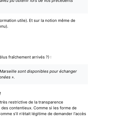
vez pu obtenir lors de vos précédents
ormation utile). Et sur la notion même de
enu).
lus fraîchement arrivés ?) :
e Marseille sont disponibles pour échanger
onées ».
e
très restrictive de la transparence
r des contentieux. Comme si les forme de
omme s'il n'était légitime de demander l'accès