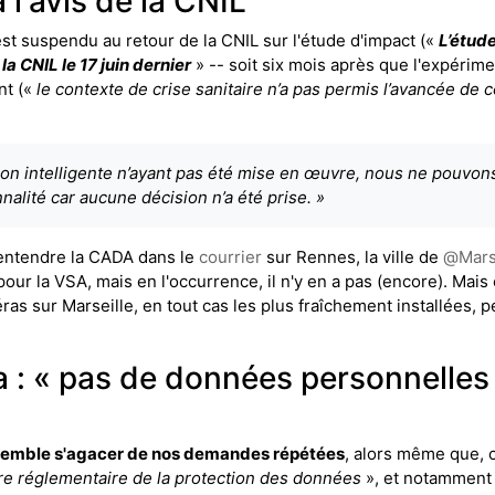
l'avis de la CNIL
est suspendu au retour de la CNIL sur l'étude d'impact («
L’étud
a CNIL le 17 juin dernier
» -- soit six mois après que l'expérime
nt («
le contexte de crise sanitaire n’a pas permis l’avancée de c
ion intelligente n’ayant pas été mise en œuvre, nous ne pouvons
nalité car aucune décision n’a été prise. »
t entendre la CADA dans le
courrier
sur Rennes, la ville de
@
Mars
our la VSA, mais en l'occurrence, il n'y en a pas (encore). Mai
as sur Marseille, en tout cas les plus fraîchement installées, p
a : « pas de données personnelles 
s semble s'agacer de nos demandes répétées
, alors même que, 
re réglementaire de la protection des données
», et notamment 