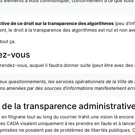
es éléments à vous communiquer, conformément à ce que vous a
ctive de ce droit sur la transparence des algorithmes
(peu d'inf
ent, le droit à la transparence des algorithmes est nul et non av
tout ça.
dez-vous
endez-vous, auquel il faudra donner suite (peut être avec des é
breux questionnements, les services opérationnels de la Ville d
ons amenées par des sources d’informations manifestement err
 de la transparence administrativ
n filigrane tout au long du courrier trahit une vision là encore 
s CADA visaient uniquement à les prendre en faute et à lance
ymisées ne posaient pas de problèmes de libertés publiques. C