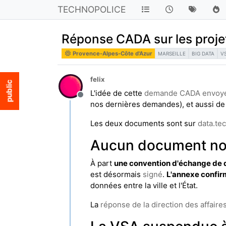
TECHNOPOLICE
Réponse CADA sur les projet
Provence-Alpes-Côte d'Azur
MARSEILLE
BIG DATA
V
felix
L'idée de cette
demande CADA envoyée
Hors-ligne
nos dernières demandes), et aussi de f
Les deux documents sont sur
data.tec
Aucun document n
À part
une convention d'échange de do
est désormais
signé
.
L'annexe confirm
données entre la ville et l'État.
La
réponse de la direction des affaire