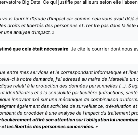
ervatoire Big Data. Ce qui justifie par ailleurs selon elle l'abse
s vous fournir d’étude d’impact car comme cela vous avait déjà 
es droits et libertés des personnes et n'entre pas dans la liste
er une analyse d’impact. »
estimé que cela était nécessaire
. Je cite le courrier dont nous a
que entre mes services et le correspondant informatique et libert
ui-ci à notre demande, j'ai adressé au maire de Marseille un c
que relatif à la protection des données personnelles (...). S'ag
dentifiantes et à la sensibilité particulière (infractions, santé,
ogique innovant axé sur une mécanique de combinaison d'inform
ntégrant également des activités de surveillance, d'évaluation et d
ncombant de procéder à une analyse de l'impact du traitement proj
particulièrement attiré son attention sur l'obligation lui incom
ée et les libertés des personnes concernées.
»