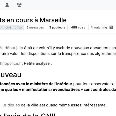
s en cours à Marseille
5
messages
3
publieurs
488
vues
4
watching
SA
CNIL
CADA
 début juin
était de voir s'il y avait de nouveaux documents sor
aire valoir les dispositions sur la transparence des algorithmes
hnopolice.fr
. Petite analyse :
ouveau
nnées avec le ministère de l'Intérieur
pour leur observatoire B
e que les « manifestations revendicatives » sont centrales da
s juridiques
de la ville est quand même assez intéressante.