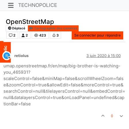
TECHNOPOLICE
OpenStreetMap
Déplacé
Cartographie des caméras
2
2
423
3
Se connecter pour répondre
R
retiolus
3 juin 2020 à 15:00
Hors-ligne
umap.openstreetmap.fr/en/map/big-brother-is-watching-
you_465931?
scaleControl=false&miniMap=false&scrollWheelZoom=fals
e&zoomControl=true&allowEdit=false&moreControl=true&
searchControl=null&tilelayersControl=null&embedControl=
null&datalayersControl=true&onLoadPanel=undefined&cap
tionBar=false
0