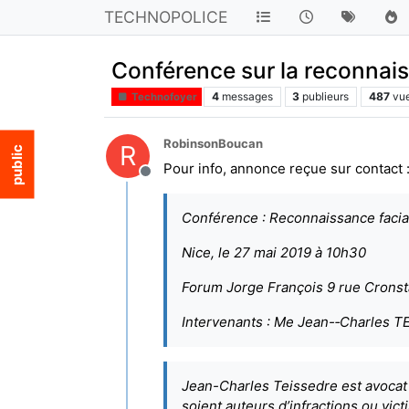
TECHNOPOLICE
Conférence sur la reconnais
4
messages
3
publieurs
487
vu
Technofoyer
RobinsonBoucan
R
Pour info, annonce reçue sur contact 
Hors-ligne
Conférence : Reconnaissance faciale
Nice, le 27 mai 2019 à 10h30
Forum Jorge François 9 rue Crons
Intervenants : Me Jean-­‐Charles
Jean-Charles Teissedre est avocat e
soient auteurs d’infractions ou victi