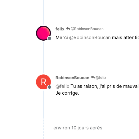
felix
@RobinsonBoucan
Merci
@
RobinsonBoucan
mais attenti
Hors-ligne
RobinsonBoucan
@felix
R
@
felix
Tu as raison, j'ai pris de mauvai
Hors-ligne
Je corrige.
environ 10 jours après