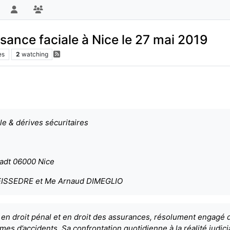
sance faciale à Nice le 27 mai 2019
es
2
watching
:
 & dérives sécuritaires
tadt 06000 Nice
 TEISSEDRE et Me Arnaud DIMEGLIO
n droit pénal et en droit des assurances, résolument engagé d
mes d’accidents. Sa confrontation quotidienne à la réalité judic