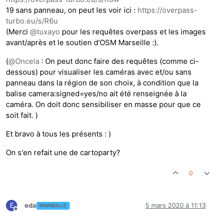
19 sans panneau, on peut les voir ici :
https://overpass-
turbo.eu/s/R6u
(Merci
@
tuxayo
pour les requêtes overpass et les images
avant/après et le soutien d'OSM Marseille :).
(
@
Oncela
: On peut donc faire des requêtes (comme ci-
dessous) pour visualiser les caméras avec et/ou sans
panneau dans la région de son choix, à condition que la
balise camera:signed=yes/no ait été renseignée à la
caméra. On doit donc sensibiliser en masse pour que ce
soit fait. )
Et bravo à tous les présents : )
On s'en refait une de cartoparty?
0
E
eda
5 mars 2020 à 11:13
MARSEILLE
Hors-ligne