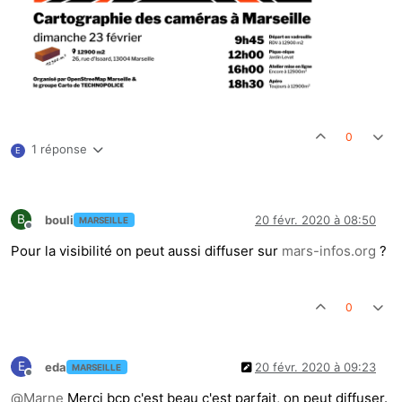
0
1 réponse
E
B
bouli
20 févr. 2020 à 08:50
MARSEILLE
Hors-ligne
Pour la visibilité on peut aussi diffuser sur
mars-infos.org
?
0
E
eda
20 févr. 2020 à 09:23
MARSEILLE
Hors-ligne
@
Marne
Merci bcp c'est beau c'est parfait, on peut diffuser.