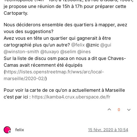
je propose une réunion de 15h à 17h pour préparer cette
Cartoparty.
Nous déciderons ensemble des quartiers à mapper, avez
vous des suggestions?
Avez vous en tête un quartier qui gagnerait à être
cartographié plus qu'un autre?
@
felix
@znic
@
gui
@
winston-smith
@
tuxayo
@
selim
@
ines
Sur la liste de discu osm paca on nous a dit que Chaves-
Camas avait récemment été équipés
(
https://listes.openstreetmap.fr/wws/arc/local-
marseille/2020-02/
)
Pour voir la carte de ce qu'on a actuellement à Marseille
c'est par ici :
https://kamba4.crux.uberspace.de/fr
0
felix
15 févr. 2020 à 10:54
Hors-ligne