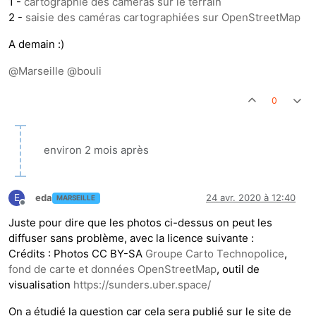
1 -
cartographie des caméras sur le terrain
2 -
saisie des caméras cartographiées sur OpenStreetMap
A demain :)
@
Marseille
@
bouli
0
environ 2 mois après
E
eda
24 avr. 2020 à 12:40
MARSEILLE
Hors-ligne
Juste pour dire que les photos ci-dessus on peut les
diffuser sans problème, avec la licence suivante :
Crédits : Photos CC BY-SA
Groupe Carto Technopolice
,
fond de carte et données OpenStreetMap
, outil de
visualisation
https://sunders.uber.space/
On a étudié la question car cela sera publié sur le site de