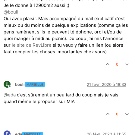
Je le donne à 12900m2 aussi ;)
@
bouli
Oui avec plaisir. Mais accompagné du mail explicatif c'est
mieux ou du moins de quelque explications (comme ça les
gens ramènent s'ils le peuvent téléphone, ordi et/ou de
quoi manger à midi au picnic). Du coup j'ai mis l'annonce
sur
le site de RevLibre
si tu veux y faire un lien (ou alors
faut recopier les choses importantes chez vous).
0
B
bouli
21 févr. 2020 à 18:33
MARSEILLE
Hors-ligne
@
eda
c'est sûrement un peu tard du coup mais je vais
quand même le proposer sur MIA
0
E
eda
26 févr. 2020 à 11:55
MARSEILLE