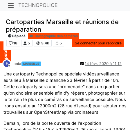
TECHNOPOLICE
Cartoparties Marseille et réunions de
préparation
Déplacé
Cartographie des caméras
18
5
3.4k
5
Se connecter pour répondre
E
eda
14 févr. 2020 à 11:12
MARSEILLE
Hors-ligne
Une cartoparty Technopolice spéciale vidéosurveillance
aura lieu à Marseille dimanche 23 février à partir de 10h.
Cette cartoparty sera une "promenade" dans un quartier
qu'on choisira ensemble afin d'y répérer, photographier sur
le terrain le plus de caméras de surveillance possible. Nous
irons ensuite au 12900m2 (26 rue d'Isoard) pour ajouter nos
trouvailles sur OpenStreetMap via ordinateurs.
Demain, lors de la porte ouverte de l'exposition
Technopolice (14h - 18h) à 12900m2, 26 rue d'Isoard, 13001,