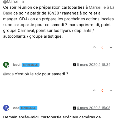
@
Marseille
Ce soir réunion de préparation cartoparties à
Marseille à La
Base
ce soir à partir de 18h30 : ramenez à boire et à
manger. ODJ : on en prépare les prochaines actions locales
: une cartopartie pour ce samedi 7 mars après-midi, point
groupe Carnaval, point sur les flyers / dépliants /
autocollants / groupe artistique.
0
B
bouli
5 mars 2020 à 18:34
MARSEILLE
Hors-ligne
@
eda
c'est où le rdv pour samedi ?
0
E
eda
6 mars 2020 à 15:08
MARSEILLE
Hors-ligne
Demain après-midi, cartopartie spéciale caméras de