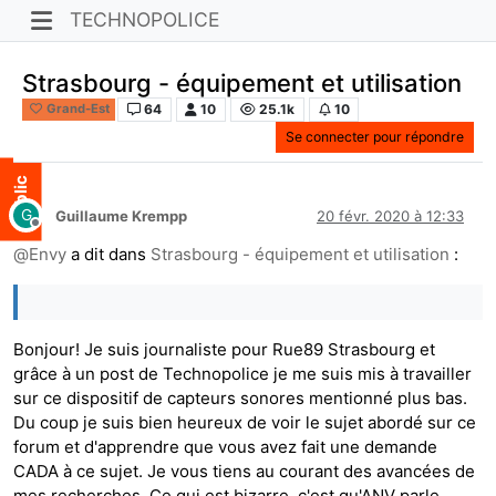
TECHNOPOLICE
Strasbourg - équipement et utilisation
64
10
25.1k
10
Grand-Est
Se connecter pour répondre
G
Guillaume Krempp
20 févr. 2020 à 12:33
Hors-ligne
@
Envy
a dit dans
Strasbourg - équipement et utilisation
:
Bonjour! Je suis journaliste pour Rue89 Strasbourg et
grâce à un post de Technopolice je me suis mis à travailler
sur ce dispositif de capteurs sonores mentionné plus bas.
Du coup je suis bien heureux de voir le sujet abordé sur ce
forum et d'apprendre que vous avez fait une demande
CADA à ce sujet. Je vous tiens au courant des avancées de
mes recherches. Ce qui est bizarre, c'est qu'ANV parle