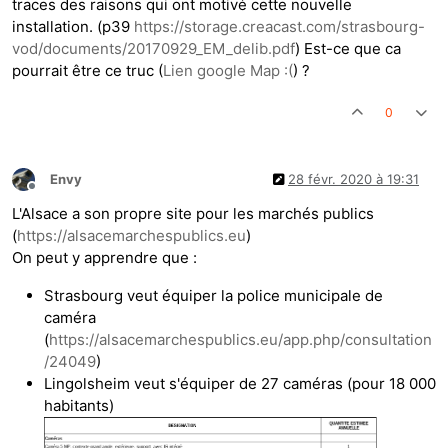
traces des raisons qui ont motivé cette nouvelle
installation. (p39
https://storage.creacast.com/strasbourg-
vod/documents/20170929_EM_delib.pdf
) Est-ce que ca
pourrait être ce truc (
Lien google Map :(
) ?
0
Envy
28 févr. 2020 à 19:31
Hors-ligne
L'Alsace a son propre site pour les marchés publics
(
https://alsacemarchespublics.eu
)
On peut y apprendre que :
Strasbourg veut équiper la police municipale de
caméra
(
https://alsacemarchespublics.eu/app.php/consultation
/24049
)
Lingolsheim veut s'équiper de 27 caméras (pour 18 000
habitants)