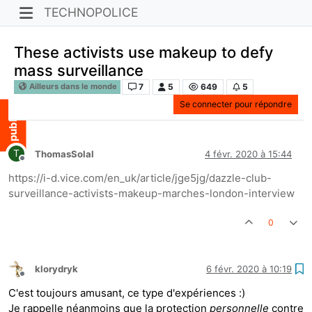
TECHNOPOLICE
These activists use makeup to defy
mass surveillance
7
5
649
5
Ailleurs dans le monde
Se connecter pour répondre
T
ThomasSolal
4 févr. 2020 à 15:44
Hors-ligne
https://i-d.vice.com/en_uk/article/jge5jg/dazzle-club-
surveillance-activists-makeup-marches-london-interview
0
klorydryk
6 févr. 2020 à 10:19
Hors-ligne
C'est toujours amusant, ce type d'expériences :)
Je rappelle néanmoins que la protection
personnelle
contre