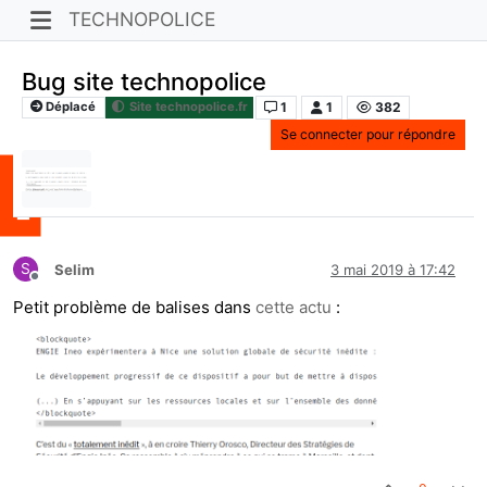
TECHNOPOLICE
Bug site technopolice
1
1
382
Déplacé
Site technopolice.fr
Se connecter pour répondre
S
Selim
3 mai 2019 à 17:42
Hors-ligne
Petit problème de balises dans
cette actu
: