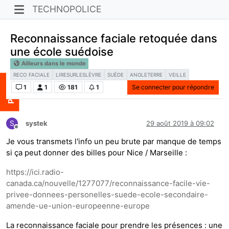
TECHNOPOLICE
Reconnaissance faciale retoquée dans
une école suédoise
Ailleurs dans le monde
RECO FACIALE
LIRESURLESLÈVRE
SUÈDE
ANGLETERRE
VEILLE
1
1
181
1
Se connecter pour répondre
S
systek
29 août 2019 à 09:02
Hors-ligne
Je vous transmets l'info un peu brute par manque de temps
si ça peut donner des billes pour Nice / Marseille :
https://ici.radio-
canada.ca/nouvelle/1277077/reconnaissance-facile-vie-
privee-donnees-personelles-suede-ecole-secondaire-
amende-ue-union-europeenne-europe
La reconnaissance faciale pour prendre les présences : une