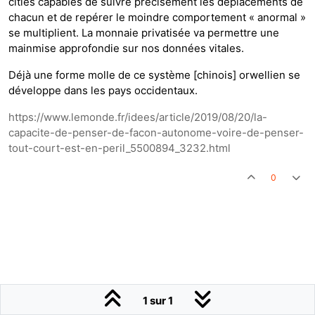
cities capables de suivre précisément les déplacements de
chacun et de repérer le moindre comportement « anormal »
se multiplient. La monnaie privatisée va permettre une
mainmise approfondie sur nos données vitales.
Déjà une forme molle de ce système [chinois] orwellien se
développe dans les pays occidentaux.
https://www.lemonde.fr/idees/article/2019/08/20/la-
capacite-de-penser-de-facon-autonome-voire-de-penser-
tout-court-est-en-peril_5500894_3232.html
0
1 sur 1