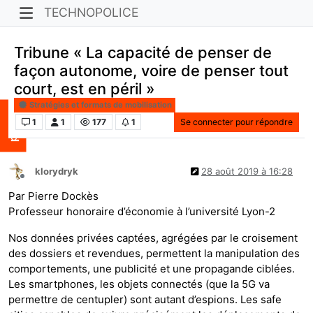
TECHNOPOLICE
Tribune « La capacité de penser de
façon autonome, voire de penser tout
court, est en péril »
Stratégies et formats de mobilisation
1
1
177
1
Se connecter pour répondre
klorydryk
28 août 2019 à 16:28
Hors-ligne
Par Pierre Dockès
Professeur honoraire d’économie à l’université Lyon-2
Nos données privées captées, agrégées par le croisement
des dossiers et revendues, permettent la manipulation des
comportements, une publicité et une propagande ciblées.
Les smartphones, les objets connectés (que la 5G va
permettre de centupler) sont autant d’espions. Les safe