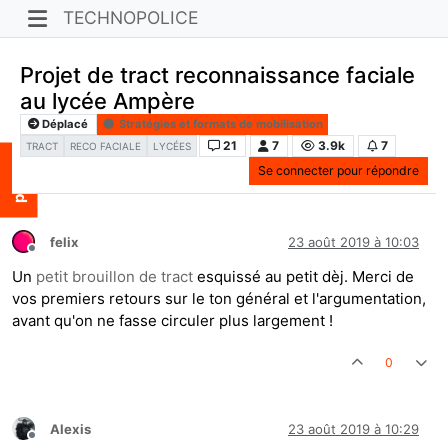
TECHNOPOLICE
Projet de tract reconnaissance faciale
au lycée Ampère
Déplacé
Stratégies et formats de mobilisation
21
7
3.9k
7
TRACT
RECO FACIALE
LYCÉES
Se connecter pour répondre
felix
23 août 2019 à 10:03
Hors-ligne
Un
petit brouillon de tract
esquissé au petit dèj. Merci de
vos premiers retours sur le ton général et l'argumentation,
avant qu'on ne fasse circuler plus largement !
0
Alexis
23 août 2019 à 10:29
Hors-ligne