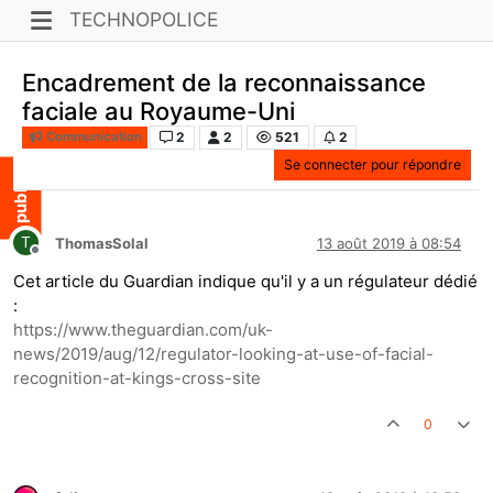
TECHNOPOLICE
Encadrement de la reconnaissance
faciale au Royaume-Uni
2
2
521
2
Communication
Se connecter pour répondre
T
ThomasSolal
13 août 2019 à 08:54
Hors-ligne
Cet article du Guardian indique qu'il y a un régulateur dédié
:
https://www.theguardian.com/uk-
news/2019/aug/12/regulator-looking-at-use-of-facial-
recognition-at-kings-cross-site
0