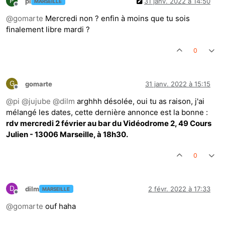
P
pi
31 janv. 2022 à 14:50
MARSEILLE
Hors-ligne
@
gomarte
Mercredi non ? enfin à moins que tu sois
finalement libre mardi ?
0
G
gomarte
31 janv. 2022 à 15:15
Hors-ligne
@
pi
@
jujube
@
dilm
arghhh désolée, oui tu as raison, j'ai
mélangé les dates, cette dernière annonce est la bonne :
rdv mercredi 2 février au bar du Vidéodrome 2, 49 Cours
Julien - 13006 Marseille, à 18h30.
0
D
dilm
2 févr. 2022 à 17:33
MARSEILLE
Hors-ligne
@
gomarte
ouf haha