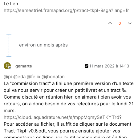
Le lien :
https://semestriel.framapad.org/p/tract-tkpl-9sga?lang=fr
0
environ un mois après
G
gomarte
11 mars 2022 à 14:13
Hors-ligne
@
pi
@
eda
@
felix
@
jhonatan
La "commission tract" a fini une première version d'un texte
qui va nous servir pour créer un petit livret et un tract 🦾.
Comme discuté en réunion hier, on aimerait bien avoir vos
retours, on a donc besoin de vos relectures pour le lundi 21
mars.
https://cloud.laquadrature.net/s/mppMqmySeTKYTrd
?
Pour accéder au fichier, il suffit de cliquer sur le document
Tract-Tkpl-v0.6.odt, vous pourrez ensuite ajouter vos
commentaires en ligne, via l'outil commentaire et édition.