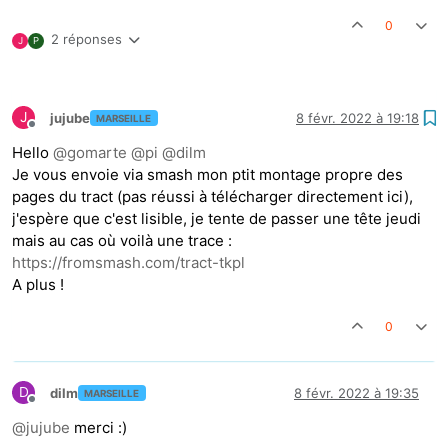
0
2 réponses
J
P
J
jujube
8 févr. 2022 à 19:18
MARSEILLE
Hors-ligne
Hello
@
gomarte
@
pi
@
dilm
Je vous envoie via smash mon ptit montage propre des
pages du tract (pas réussi à télécharger directement ici),
j'espère que c'est lisible, je tente de passer une tête jeudi
mais au cas où voilà une trace :
https://fromsmash.com/tract-tkpl
A plus !
0
D
dilm
8 févr. 2022 à 19:35
MARSEILLE
Hors-ligne
@
jujube
merci :)