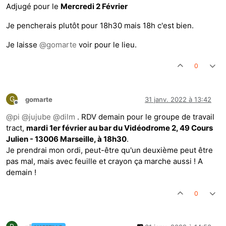
Adjugé pour le
Mercredi 2 Février
Je pencherais plutôt pour 18h30 mais 18h c'est bien.
Je laisse
@
gomarte
voir pour le lieu.
0
G
gomarte
31 janv. 2022 à 13:42
Hors-ligne
@
pi
@
jujube
@
dilm
. RDV demain pour le groupe de travail
tract,
mardi 1er février au bar du Vidéodrome 2, 49 Cours
Julien - 13006 Marseille, à 18h30
.
Je prendrai mon ordi, peut-être qu'un deuxième peut être
pas mal, mais avec feuille et crayon ça marche aussi ! A
demain !
0