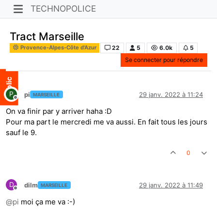
TECHNOPOLICE
Tract Marseille
22
5
6.0k
5
Provence-Alpes-Côte d'Azur
Se connecter pour répondre
P
pi
29 janv. 2022 à 11:24
MARSEILLE
Hors-ligne
On va finir par y arriver haha :D
Pour ma part le mercredi me va aussi. En fait tous les jours
sauf le 9.
0
D
dilm
29 janv. 2022 à 11:49
MARSEILLE
Hors-ligne
@
pi
moi ça me va :-)