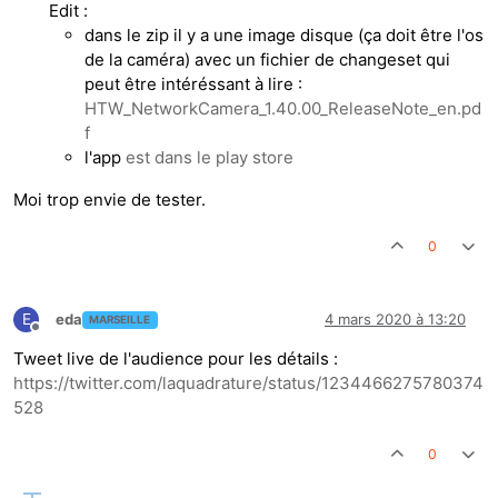
Edit :
dans le zip il y a une image disque (ça doit être l'os
de la caméra) avec un fichier de changeset qui
peut être intéréssant à lire :
HTW_NetworkCamera_1.40.00_ReleaseNote_en.pd
f
l'app
est dans le play store
Moi trop envie de tester.
0
E
eda
4 mars 2020 à 13:20
MARSEILLE
Hors-ligne
Tweet live de l'audience pour les détails :
https://twitter.com/laquadrature/status/1234466275780374
528
0