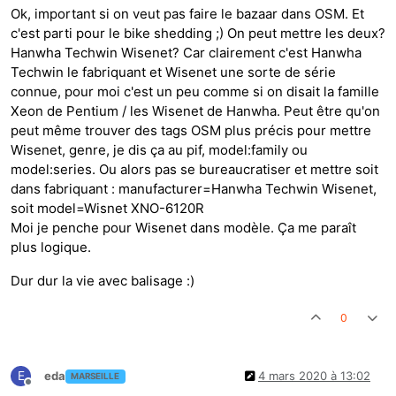
Ok, important si on veut pas faire le bazaar dans OSM. Et
c'est parti pour le bike shedding ;) On peut mettre les deux?
Hanwha Techwin Wisenet? Car clairement c'est Hanwha
Techwin le fabriquant et Wisenet une sorte de série
connue, pour moi c'est un peu comme si on disait la famille
Xeon de Pentium / les Wisenet de Hanwha. Peut être qu'on
peut même trouver des tags OSM plus précis pour mettre
Wisenet, genre, je dis ça au pif, model:family ou
model:series. Ou alors pas se bureaucratiser et mettre soit
dans fabriquant : manufacturer=Hanwha Techwin Wisenet,
soit model=Wisnet XNO-6120R
Moi je penche pour Wisenet dans modèle. Ça me paraît
plus logique.
Dur dur la vie avec balisage :)
0
E
eda
4 mars 2020 à 13:02
MARSEILLE
Hors-ligne