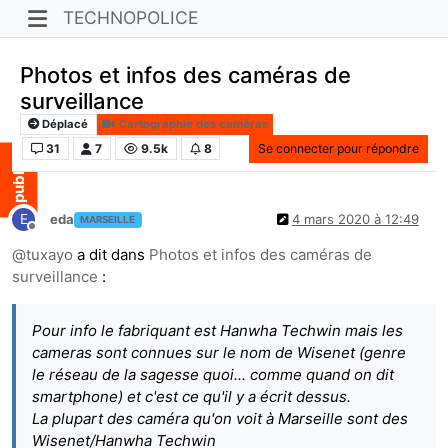
TECHNOPOLICE
Photos et infos des caméras de
surveillance
Déplacé
Cartographie des caméras
31
7
9.5k
8
Se connecter pour répondre
E
eda
4 mars 2020 à 12:49
MARSEILLE
Hors-ligne
@
tuxayo
a dit dans
Photos et infos des caméras de
surveillance
:
Pour info le fabriquant est Hanwha Techwin mais les
cameras sont connues sur le nom de Wisenet (genre
le réseau de la sagesse quoi... comme quand on dit
smartphone) et c'est ce qu'il y a écrit dessus.
La plupart des caméra qu'on voit à Marseille sont des
Wisenet/Hanwha Techwin