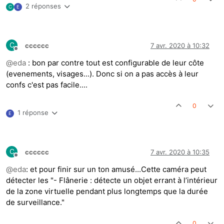
2 réponses
C
E
C
cccccc
7 avr. 2020 à 10:32
Hors-ligne
@
eda
: bon par contre tout est configurable de leur côte
(evenements, visages...). Donc si on a pas accès à leur
confs c'est pas facile....
0
1 réponse
E
C
cccccc
7 avr. 2020 à 10:35
Hors-ligne
@
eda
: et pour finir sur un ton amusé...Cette caméra peut
détecter les "- Flânerie : détecte un objet errant à l’intérieur
de la zone virtuelle pendant plus longtemps que la durée
de surveillance."
0