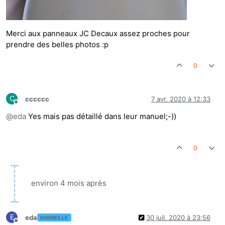
Merci aux panneaux JC Decaux assez proches pour
prendre des belles photos :p
0
C
cccccc
7 avr. 2020 à 12:33
Hors-ligne
@
eda
Yes mais pas détaillé dans leur manuel;-))
0
environ 4 mois après
E
eda
30 juil. 2020 à 23:56
MARSEILLE
Hors-ligne