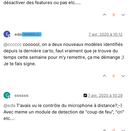
désactiver des features ou pas etc.....
0
E
eda
7 avr. 2020 à 10:12
MARSEILLE
Hors-ligne
@
cccccc
coooool, on a deux nouveaux modèles identifiés
depuis la dernière carto, faut vraiment que je trouve du
temps cette semaine pour m'y remettre, ça me démange ;)
Je te fais signe.
0
C
cccccc
7 avr. 2020 à 10:29
Hors-ligne
@
eda
T'avais vu le contrôle du microphone à distance?;-)
Avec meme un module de detection de "coup de feu", "cri"
etc....
0