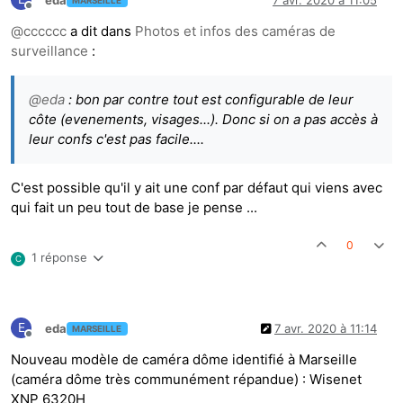
Hors-ligne
@
cccccc
a dit dans
Photos et infos des caméras de
surveillance
:
@
eda
: bon par contre tout est configurable de leur
côte (evenements, visages...). Donc si on a pas accès à
leur confs c'est pas facile....
C'est possible qu'il y ait une conf par défaut qui viens avec
qui fait un peu tout de base je pense ...
0
1 réponse
C
E
eda
7 avr. 2020 à 11:14
MARSEILLE
Hors-ligne
Nouveau modèle de caméra dôme identifié à Marseille
(caméra dôme très communément répandue) : Wisenet
XNP 6320H