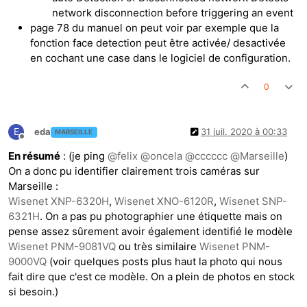
network disconnection before triggering an event
page 78 du manuel on peut voir par exemple que la
fonction face detection peut être activée/ desactivée
en cochant une case dans le logiciel de configuration.
0
E
eda
31 juil. 2020 à 00:33
MARSEILLE
Hors-ligne
En résumé
: (je ping
@
felix
@
oncela
@
cccccc
@
Marseille
)
On a donc pu identifier clairement trois caméras sur
Marseille :
Wisenet XNP-6320H
,
Wisenet XNO-6120R
,
Wisenet SNP-
6321H
. On a pas pu photographier une étiquette mais on
pense assez sûrement avoir également identifié le modèle
Wisenet PNM-9081VQ
ou très similaire
Wisenet PNM-
9000VQ
(voir quelques posts plus haut la photo qui nous
fait dire que c'est ce modèle. On a plein de photos en stock
si besoin.)