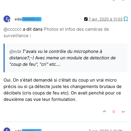
E
eda
7 avr. 2020 à 11:03
MARSEILLE
Hors-ligne
@
cccccc
a dit dans
Photos et infos des caméras de
surveillance
:
@
eda
T'avais vu le contrôle du microphone à
distance?;-) Avec meme un module de detection de
"coup de feu", "cri" etc....
Oui. On s'était demandé si c'était du coup un vrai micro
précis ou si ça détecte juste les changements brutaux de
décibels (cris coups de feu etc). On avait penché pour ce
deuxième cas vue leur formulation.
0
E
eda
7 avr. 2020 à 11:05
MARSEILLE