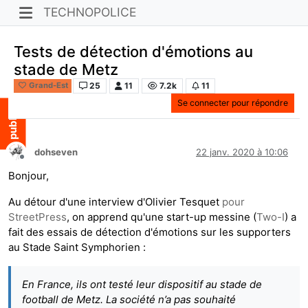
TECHNOPOLICE
Tests de détection d'émotions au
stade de Metz
25
11
7.2k
11
Grand-Est
Se connecter pour répondre
dohseven
22 janv. 2020 à 10:06
Hors-ligne
Bonjour,
Au détour d'une interview d'Olivier Tesquet
pour
StreetPress
, on apprend qu'une start-up messine (
Two-I
) a
fait des essais de détection d'émotions sur les supporters
au Stade Saint Symphorien :
En France, ils ont testé leur dispositif au stade de
football de Metz. La société n’a pas souhaité