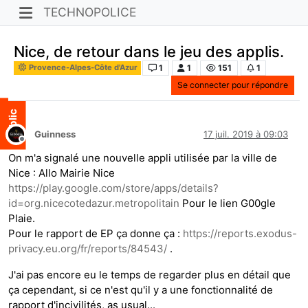
TECHNOPOLICE
Nice, de retour dans le jeu des applis.
1
1
151
1
Provence-Alpes-Côte d'Azur
Se connecter pour répondre
Guinness
17 juil. 2019 à 09:03
Hors-ligne
On m'a signalé une nouvelle appli utilisée par la ville de
Nice : Allo Mairie Nice
https://play.google.com/store/apps/details?
id=org.nicecotedazur.metropolitain
Pour le lien G00gle
Plaie.
Pour le rapport de EP ça donne ça :
https://reports.exodus-
privacy.eu.org/fr/reports/84543/
.
J'ai pas encore eu le temps de regarder plus en détail que
ça cependant, si ce n'est qu'il y a une fonctionnalité de
rapport d'incivilités, as usual...